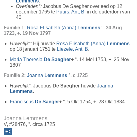
Lemmens
.
Overleden*:
Jacobus De Saegher overleed op 12
december 1765 te
Puurs, Ant, B
, in de ouderdom van
40.
Familie 1:
Rosa Elisabeth (Anna)
Lemmens
°. 30 Aug
1723, +. 19 Nov 1797
Huwelijk*:
Hij huwde
Rosa Elisabeth (Anna)
Lemmens
op 18 januari 1751 te
Liezele, Ant, B
.
Maria Theresia
De Saegher
+
°. 14 Mei 1753, +. 25 Nov
1807
Familie 2:
Joanna
Lemmens
°. c 1725
Huwelijk*:
Jacobus
De Saegher
huwde
Joanna
Lemmens
.
Franciscus
De Saeger
+
°. 5 Okt 1754, +. 28 Okt 1834
Joanna Lemmens
V, #28476, °. circa 1725