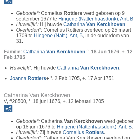
Geboorte*:
Cornelius
Rottiers
werd geboren op 9
september 1677 te
Hingene (Nattenhaasdonk), Ant, B
.
Huwelijk*:
Hij huwde
Catharina
Van Kerckhoven
.
Overleden*:
Cornelius Rottiers overleed op 25 maart
1709 te
Hingene (Nalt.), Ant, B
, in de ouderdom van
31.
Familie:
Catharina
Van Kerckhoven
°. 18 Jun 1676, +. 12
Feb 1705
Huwelijk*:
Hij huwde
Catharina
Van Kerckhoven
.
Joanna
Rottiers
+
°. 2 Feb 1705, +. 17 Apr 1751
Catharina Van Kerckhoven
V, #28500, °. 18 juni 1676, +. 12 februari 1705
Geboorte*:
Catharina
Van Kerckhoven
werd geboren
op 18 juni 1676 te
Hingene (Nattenhaasdonk), Ant, B
.
Huwelijk*:
Zij huwde
Cornelius
Rottiers
.
Overleden*:
Catharina Van Kerckhoven overleed op