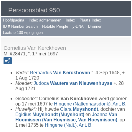
Persoonsblad 950
Hoofdpagina
Index achternamen
Index
Plaats Index
ID # Number Search
Notable People
y-DNA
Bronnen
Laatste 100 wijzigingen
Cornelius Van Kerckhoven
M, #28471, °. 17 mei 1697
Vader:
Bernardus
Van Kerckhoven
°. 4 Sep 1648, +.
1 Aug 1720
Moeder:
Judoca
Wauters van Nieuwenhuyse
+. 28
Aug 1721
Geboorte*:
Cornelius
Van Kerckhoven
werd geboren
op 17 mei 1697 te
Hingene (Nattenhaasdonk), Ant, B
.
Huwelijk*:
Hij huwde
Clara
Muyshondt
, dochter van
Egidius
Muyshondt (Muyshont)
en
Joanna
Van
Hoomissen (Van Hoymisse, Van Hoeymissen)
, op
1 mei 1735 te
Hingene (Nalt.), Ant, B
.