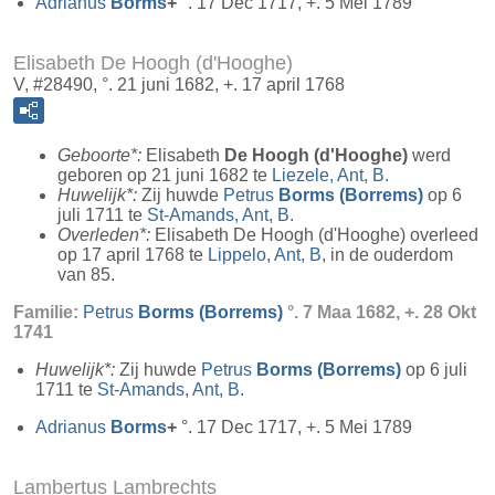
Adrianus
Borms
+
°. 17 Dec 1717, +. 5 Mei 1789
Elisabeth De Hoogh (d'Hooghe)
V, #28490, °. 21 juni 1682, +. 17 april 1768
Geboorte*:
Elisabeth
De Hoogh (d'Hooghe)
werd
geboren op 21 juni 1682 te
Liezele, Ant, B
.
Huwelijk*:
Zij huwde
Petrus
Borms (Borrems)
op 6
juli 1711 te
St-Amands, Ant, B
.
Overleden*:
Elisabeth De Hoogh (d'Hooghe) overleed
op 17 april 1768 te
Lippelo, Ant, B
, in de ouderdom
van 85.
Familie:
Petrus
Borms (Borrems)
°. 7 Maa 1682, +. 28 Okt
1741
Huwelijk*:
Zij huwde
Petrus
Borms (Borrems)
op 6 juli
1711 te
St-Amands, Ant, B
.
Adrianus
Borms
+
°. 17 Dec 1717, +. 5 Mei 1789
Lambertus Lambrechts