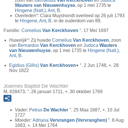
zoon van
Bernardus
Van Kerckhoven
en
Judoca
Wauters van Nieuwenhuyse
, op 1 mei 1735 te
Hingene (Nalt.), Ant, B
.
Overleden*:
Clara Muyshondt overleed op 26 juli 1793
te
Hingene, Ant, B
, in de ouderdom van 88.
Familie:
Cornelius
Van Kerckhoven
°. 17 Mei 1697
Huwelijk*:
Zij huwde
Cornelius
Van Kerckhoven
, zoon
van
Bernardus
Van Kerckhoven
en
Judoca
Wauters
van Nieuwenhuyse
, op 1 mei 1735 te
Hingene (Nalt.),
Ant, B
.
Egidius (Gillis)
Van Kerckhoven
+
°. 2 Jun 1748, +. 28
Nov 1822
Joannes Baptist De Wachter
M, #28473, °. 26 januari 1711, +. 30 oktober 1769
Vader:
Petrus
De Wachter
°. 25 Maa 1687, +. 10 Jul
1727
Moeder:
Adriana
Vervrangen (Vervranghen)
°. 8 Aug
1683, +. 14 Mei 1764