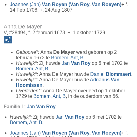
Joannes (Jan)
Van Royen (Van Roy, Van Roeyen)
+
°.
14 Feb 1708, +. 24 Aug 1807
Anna De Mayer
V, #28494, °. 2 februari 1673, +. 1 oktober 1729
Geboorte*:
Anna
De Mayer
werd geboren op 2
februari 1673 te
Bornem, Ant, B
.
Huwelijk*:
Zij huwde
Jan
Van Roy
op 6 mei 1702 te
Bornem, Ant, B
.
Huwelijk*:
Anna De Mayer huwde
Daniel
Blommaert
.
Huwelijk*:
Anna De Mayer huwde
Adrianus
Van
Hoomissen
.
Overleden*:
Anna De Mayer overleed op 1 oktober
1729 te
Bornem, Ant, B
, in de ouderdom van 56.
Familie 1:
Jan
Van Roy
Huwelijk*:
Zij huwde
Jan
Van Roy
op 6 mei 1702 te
Bornem, Ant, B
.
Joannes (Jan)
Van Royen (Van Roy, Van Roeyen)
+
°.