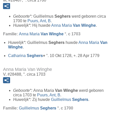
M, #28487, °. circa 1700
Geboorte*:
Guillielmus
Seghers
werd geboren circa
1700 te
Puurs, Ant, B
.
Huwelijk*:
Hij huwde
Anna Maria
Van Winghe
.
Familie:
Anna Maria
Van Winghe
°. c 1703
Huwelijk*:
Guillielmus
Seghers
huwde
Anna Maria
Van
Winghe
.
Catharina
Seghers
+
°. 10 Okt 1728, +. 28 Apr 1779
Anna Maria Van Winghe
V, #28488, °. circa 1703
Geboorte*:
Anna Maria
Van Winghe
werd geboren
circa 1703 te
Puurs, Ant, B
.
Huwelijk*:
Zij huwde
Guillielmus
Seghers
.
Familie:
Guillielmus
Seghers
°. c 1700