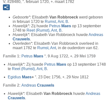
V, #28480, °. februari 1720, +. maart 1782
Geboorte*:
Elisabeth
Van Robbroeck
werd geboren
in februari 1720 te
Rumst, Ant, B
.
Huwelijk*:
Zij huwde
Petrus
Maes
op 13 september
1748 te
Reet (Rumst), Ant, B
.
Huwelijk*:
Elisabeth Van Robbroeck huwde
Andreas
Crauwels
.
Overleden*:
Elisabeth Van Robbroeck overleed in
maart 1782 te
Rumst, Ant
, in de ouderdom van 62.
Familie 1:
Petrus
Maes
°. 9 Aug 1722, +. 29 Mei 1759
Huwelijk*:
Zij huwde
Petrus
Maes
op 13 september 1748
te
Reet (Rumst), Ant, B
.
Egidius
Maes
+
°. 23 Dec 1756, +. 29 Nov 1812
Familie 2:
Andreas
Crauwels
Huwelijk*:
Elisabeth
Van Robbroeck
huwde
Andreas
Crauwels
.