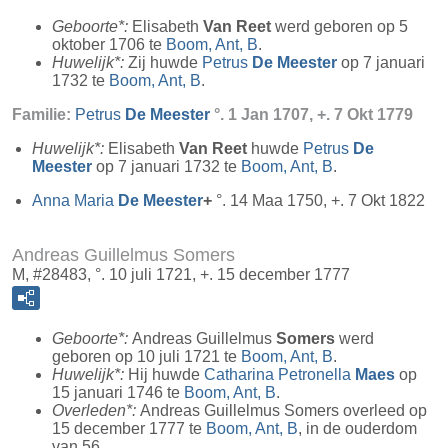
Geboorte*:
Elisabeth
Van Reet
werd geboren op 5
oktober 1706 te
Boom, Ant, B
.
Huwelijk*:
Zij huwde
Petrus
De Meester
op 7 januari
1732 te
Boom, Ant, B
.
Familie:
Petrus
De Meester
°. 1 Jan 1707, +. 7 Okt 1779
Huwelijk*:
Elisabeth
Van Reet
huwde
Petrus
De
Meester
op 7 januari 1732 te
Boom, Ant, B
.
Anna Maria
De Meester
+
°. 14 Maa 1750, +. 7 Okt 1822
Andreas Guillelmus Somers
M, #28483, °. 10 juli 1721, +. 15 december 1777
Geboorte*:
Andreas Guillelmus
Somers
werd
geboren op 10 juli 1721 te
Boom, Ant, B
.
Huwelijk*:
Hij huwde
Catharina Petronella
Maes
op
15 januari 1746 te
Boom, Ant, B
.
Overleden*:
Andreas Guillelmus Somers overleed op
15 december 1777 te
Boom, Ant, B
, in de ouderdom
van 56.