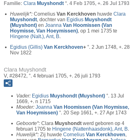
Familie:
Clara
Muyshondt
°. 4 Feb 1705, +. 26 Jul 1793
Huwelijk*:
Cornelius
Van Kerckhoven
huwde
Clara
Muyshondt
, dochter van
Egidius
Muyshondt
(Muyshont)
en
Joanna
Van Hoomissen (Van
Hoymisse, Van Hoeymissen)
, op 1 mei 1735 te
Hingene (Nalt.), Ant, B
.
Egidius (Gillis)
Van Kerckhoven
+
°. 2 Jun 1748, +. 28
Nov 1822
Clara Muyshondt
V, #28472, °. 4 februari 1705, +. 26 juli 1793
Vader:
Egidius
Muyshondt (Muyshont)
°. 13 Jul
1669, +. n 1715
Moeder:
Joanna
Van Hoomissen (Van Hoymisse,
Van Hoeymissen)
°. 20 Sep 1661, +. 27 Apr 1743
Geboorte*:
Clara
Muyshondt
werd geboren op 4
februari 1705 te
Hingene (Nattenhaasdonk), Ant, B
.
Huwelijk*:
Zij huwde
Cornelius
Van Kerckhoven
,