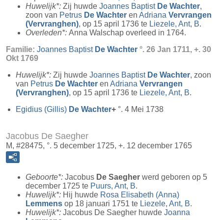
Huwelijk*:
Zij huwde
Joannes Baptist
De Wachter
,
zoon van
Petrus
De Wachter
en
Adriana
Vervrangen
(Vervranghen)
, op 15 april 1736 te
Liezele, Ant, B
.
Overleden*:
Anna Walschap overleed in 1764.
Familie:
Joannes Baptist
De Wachter
°. 26 Jan 1711, +. 30
Okt 1769
Huwelijk*:
Zij huwde
Joannes Baptist
De Wachter
, zoon
van
Petrus
De Wachter
en
Adriana
Vervrangen
(Vervranghen)
, op 15 april 1736 te
Liezele, Ant, B
.
Egidius (Gillis)
De Wachter
+
°. 4 Mei 1738
Jacobus De Saegher
M, #28475, °. 5 december 1725, +. 12 december 1765
Geboorte*:
Jacobus
De Saegher
werd geboren op 5
december 1725 te
Puurs, Ant, B
.
Huwelijk*:
Hij huwde
Rosa Elisabeth (Anna)
Lemmens
op 18 januari 1751 te
Liezele, Ant, B
.
Huwelijk*:
Jacobus De Saegher huwde
Joanna