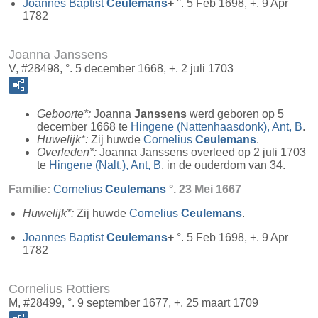
Joannes Baptist
Ceulemans
+
°. 5 Feb 1698, +. 9 Apr
1782
Joanna Janssens
V, #28498, °. 5 december 1668, +. 2 juli 1703
Geboorte*:
Joanna
Janssens
werd geboren op 5
december 1668 te
Hingene (Nattenhaasdonk), Ant, B
.
Huwelijk*:
Zij huwde
Cornelius
Ceulemans
.
Overleden*:
Joanna Janssens overleed op 2 juli 1703
te
Hingene (Nalt.), Ant, B
, in de ouderdom van 34.
Familie:
Cornelius
Ceulemans
°. 23 Mei 1667
Huwelijk*:
Zij huwde
Cornelius
Ceulemans
.
Joannes Baptist
Ceulemans
+
°. 5 Feb 1698, +. 9 Apr
1782
Cornelius Rottiers
M, #28499, °. 9 september 1677, +. 25 maart 1709