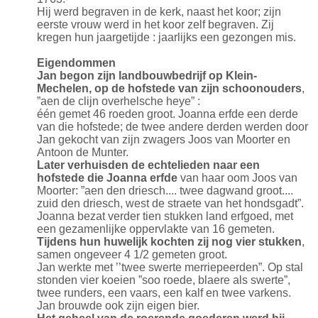
Hij werd begraven in de kerk, naast het koor; zijn
eerste vrouw werd in het koor zelf begraven. Zij
kregen hun jaargetijde : jaarlijks een gezongen mis.
Eigendommen
Jan begon zijn landbouwbedrijf op Klein-
Mechelen, op de hofstede van zijn schoonouders
,
”aen de clijn overhelsche heye” :
één gemet 46 roeden groot. Joanna erfde een derde
van die hofstede; de twee andere derden werden door
Jan gekocht van zijn zwagers Joos van Moorter en
Antoon de Munter.
Later verhuisden de echtelieden naar een
hofstede die Joanna erfde
van haar oom Joos van
Moorter: ”aen den driesch.... twee dagwand groot....
zuid den driesch, west de straete van het hondsgadt”.
Joanna bezat verder tien stukken land erfgoed, met
een gezamenlijke oppervlakte van 16 gemeten.
Tijdens hun huwelijk kochten zij nog vier stukken
,
samen ongeveer 4 1/2 gemeten groot.
Jan werkte met ’’twee swerte merriepeerden”. Op stal
stonden vier koeien ”soo roede, blaere als swerte”,
twee runders, een vaars, een kalf en twee varkens.
Jan brouwde ook zijn eigen bier.