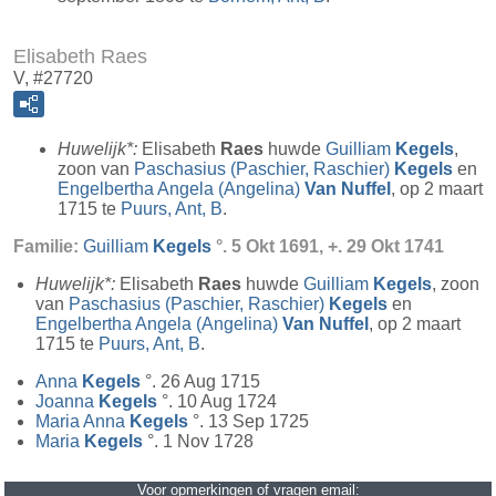
Elisabeth Raes
V, #27720
Huwelijk*:
Elisabeth
Raes
huwde
Guilliam
Kegels
,
zoon van
Paschasius (Paschier, Raschier)
Kegels
en
Engelbertha Angela (Angelina)
Van Nuffel
, op 2 maart
1715 te
Puurs, Ant, B
.
Familie:
Guilliam
Kegels
°. 5 Okt 1691, +. 29 Okt 1741
Huwelijk*:
Elisabeth
Raes
huwde
Guilliam
Kegels
, zoon
van
Paschasius (Paschier, Raschier)
Kegels
en
Engelbertha Angela (Angelina)
Van Nuffel
, op 2 maart
1715 te
Puurs, Ant, B
.
Anna
Kegels
°. 26 Aug 1715
Joanna
Kegels
°. 10 Aug 1724
Maria Anna
Kegels
°. 13 Sep 1725
Maria
Kegels
°. 1 Nov 1728
Voor opmerkingen of vragen email: