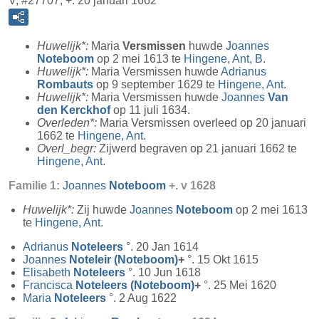
V, #27707, +. 20 januari 1662
Huwelijk*:
Maria
Versmissen
huwde
Joannes
Noteboom
op 2 mei 1613 te
Hingene, Ant, B
.
Huwelijk*:
Maria Versmissen huwde
Adrianus
Rombauts
op 9 september 1629 te
Hingene, Ant
.
Huwelijk*:
Maria Versmissen huwde
Joannes
Van
den Kerckhof
op 11 juli 1634.
Overleden*:
Maria Versmissen overleed op 20 januari
1662 te
Hingene, Ant
.
Overl_begr:
Zijwerd begraven op 21 januari 1662 te
Hingene, Ant
.
Familie 1:
Joannes
Noteboom
+. v 1628
Huwelijk*:
Zij huwde
Joannes
Noteboom
op 2 mei 1613
te
Hingene, Ant
.
Adrianus
Noteleers
°. 20 Jan 1614
Joannes
Noteleir (Noteboom)
+
°. 15 Okt 1615
Elisabeth
Noteleers
°. 10 Jun 1618
Francisca
Noteleers (Noteboom)
+
°. 25 Mei 1620
Maria
Noteleers
°. 2 Aug 1622