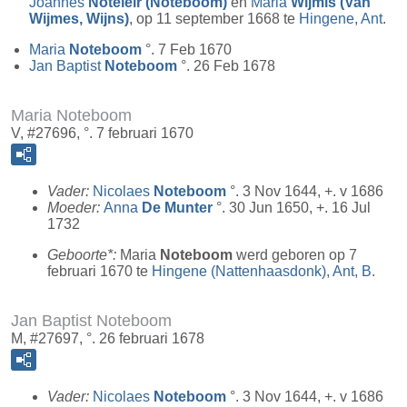
Joannes
Noteleir (Noteboom)
en
Maria
Wijmis (Van
Wijmes, Wijns)
, op 11 september 1668 te
Hingene, Ant
.
Maria
Noteboom
°. 7 Feb 1670
Jan Baptist
Noteboom
°. 26 Feb 1678
Maria Noteboom
V, #27696, °. 7 februari 1670
Vader:
Nicolaes
Noteboom
°. 3 Nov 1644, +. v 1686
Moeder:
Anna
De Munter
°. 30 Jun 1650, +. 16 Jul
1732
Geboorte*:
Maria
Noteboom
werd geboren op 7
februari 1670 te
Hingene (Nattenhaasdonk), Ant, B
.
Jan Baptist Noteboom
M, #27697, °. 26 februari 1678
Vader:
Nicolaes
Noteboom
°. 3 Nov 1644, +. v 1686