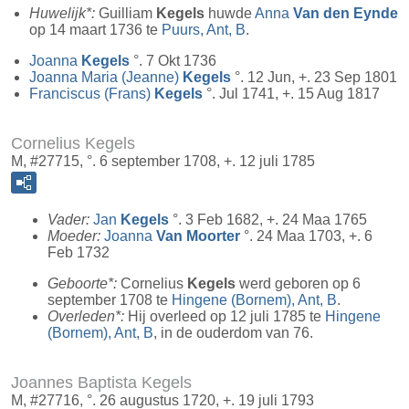
Huwelijk*:
Guilliam
Kegels
huwde
Anna
Van den Eynde
op 14 maart 1736 te
Puurs, Ant, B
.
Joanna
Kegels
°. 7 Okt 1736
Joanna Maria (Jeanne)
Kegels
°. 12 Jun, +. 23 Sep 1801
Franciscus (Frans)
Kegels
°. Jul 1741, +. 15 Aug 1817
Cornelius Kegels
M, #27715, °. 6 september 1708, +. 12 juli 1785
Vader:
Jan
Kegels
°. 3 Feb 1682, +. 24 Maa 1765
Moeder:
Joanna
Van Moorter
°. 24 Maa 1703, +. 6
Feb 1732
Geboorte*:
Cornelius
Kegels
werd geboren op 6
september 1708 te
Hingene (Bornem), Ant, B
.
Overleden*:
Hij overleed op 12 juli 1785 te
Hingene
(Bornem), Ant, B
, in de ouderdom van 76.
Joannes Baptista Kegels
M, #27716, °. 26 augustus 1720, +. 19 juli 1793