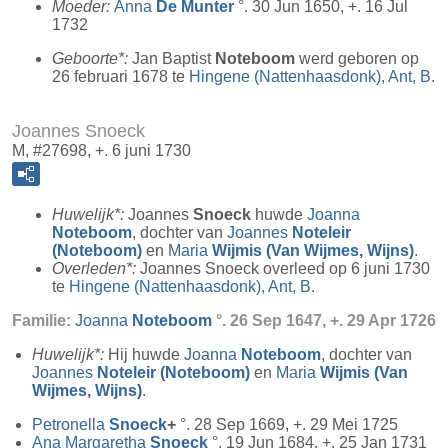
Moeder:
Anna
De Munter
°. 30 Jun 1650, +. 16 Jul
1732
Geboorte*:
Jan Baptist
Noteboom
werd geboren op
26 februari 1678 te
Hingene (Nattenhaasdonk), Ant, B
.
Joannes Snoeck
M, #27698, +. 6 juni 1730
Huwelijk*:
Joannes
Snoeck
huwde
Joanna
Noteboom
, dochter van
Joannes
Noteleir
(Noteboom)
en
Maria
Wijmis (Van Wijmes, Wijns)
.
Overleden*:
Joannes Snoeck overleed op 6 juni 1730
te
Hingene (Nattenhaasdonk), Ant, B
.
Familie:
Joanna
Noteboom
°. 26 Sep 1647, +. 29 Apr 1726
Huwelijk*:
Hij huwde
Joanna
Noteboom
, dochter van
Joannes
Noteleir (Noteboom)
en
Maria
Wijmis (Van
Wijmes, Wijns)
.
Petronella
Snoeck
+
°. 28 Sep 1669, +. 29 Mei 1725
Ana Margaretha
Snoeck
°. 19 Jun 1684, +. 25 Jan 1731