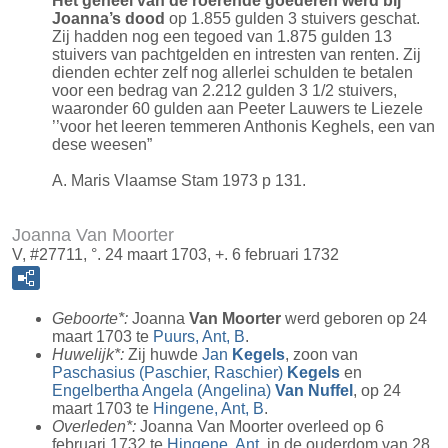
Het geheel van de roerende goederen werd bij
Joanna’s dood
op 1.855 gulden 3 stuivers geschat.
Zij hadden nog een tegoed van 1.875 gulden 13
stuivers van pachtgelden en intresten van renten. Zij
dienden echter zelf nog allerlei schulden te betalen
voor een bedrag van 2.212 gulden 3 1/2 stuivers,
waaronder 60 gulden aan Peeter Lauwers te Liezele
’’voor het leeren temmeren Anthonis Keghels, een van
dese weesen”
A. Maris Vlaamse Stam 1973 p 131.
Joanna Van Moorter
V, #27711, °. 24 maart 1703, +. 6 februari 1732
Geboorte*:
Joanna
Van Moorter
werd geboren op 24
maart 1703 te
Puurs, Ant, B
.
Huwelijk*:
Zij huwde
Jan
Kegels
, zoon van
Paschasius (Paschier, Raschier)
Kegels
en
Engelbertha Angela (Angelina)
Van Nuffel
, op 24
maart 1703 te
Hingene, Ant, B
.
Overleden*:
Joanna Van Moorter overleed op 6
februari 1732 te
Hingene, Ant
, in de ouderdom van 28.