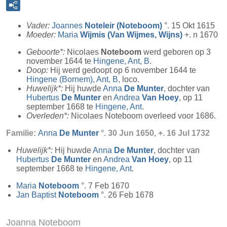
Vader:
Joannes
Noteleir (Noteboom)
°. 15 Okt 1615
Moeder:
Maria
Wijmis (Van Wijmes, Wijns)
+. n 1670
Geboorte*:
Nicolaes
Noteboom
werd geboren op 3
november 1644 te
Hingene, Ant, B
.
Doop:
Hij werd gedoopt op 6 november 1644 te
Hingene (Bornem), Ant, B
, loco.
Huwelijk*:
Hij huwde
Anna
De Munter
, dochter van
Hubertus
De Munter
en
Andrea
Van Hoey
, op 11
september 1668 te
Hingene, Ant
.
Overleden*:
Nicolaes Noteboom overleed voor 1686.
Familie:
Anna
De Munter
°. 30 Jun 1650, +. 16 Jul 1732
Huwelijk*:
Hij huwde
Anna
De Munter
, dochter van
Hubertus
De Munter
en
Andrea
Van Hoey
, op 11
september 1668 te
Hingene, Ant
.
Maria
Noteboom
°. 7 Feb 1670
Jan Baptist
Noteboom
°. 26 Feb 1678
Joanna Noteboom