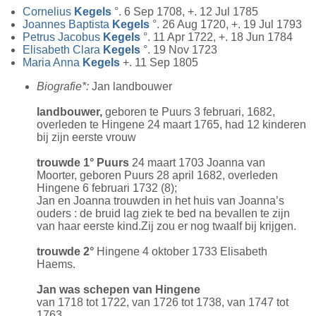
Cornelius
Kegels
°. 6 Sep 1708, +. 12 Jul 1785
Joannes Baptista
Kegels
°. 26 Aug 1720, +. 19 Jul 1793
Petrus Jacobus
Kegels
°. 11 Apr 1722, +. 18 Jun 1784
Elisabeth Clara
Kegels
°. 19 Nov 1723
Maria Anna
Kegels
+. 11 Sep 1805
Biografie*:
Jan landbouwer
landbouwer,
geboren te Puurs 3 februari, 1682,
overleden te Hingene 24 maart 1765, had 12 kinderen
bij zijn eerste vrouw
trouwde 1° Puurs
24 maart 1703 Joanna van
Moorter, geboren Puurs 28 april 1682, overleden
Hingene 6 februari 1732 (8);
Jan en Joanna trouwden in het huis van Joanna’s
ouders : de bruid lag ziek te bed na bevallen te zijn
van haar eerste kind.Zij zou er nog twaalf bij krijgen.
trouwde 2°
Hingene 4 oktober 1733 Elisabeth
Haems.
Jan was schepen van Hingene
van 1718 tot 1722, van 1726 tot 1738, van 1747 tot
1763.