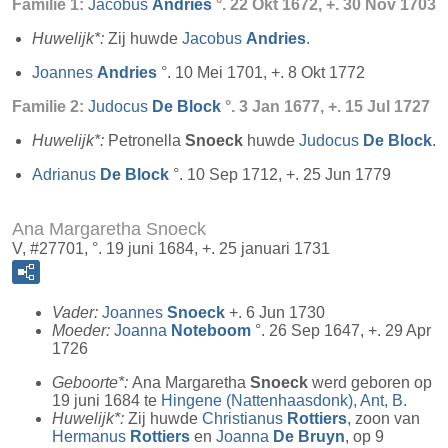
Familie 1:
Jacobus
Andries
°. 22 Okt 1672, +. 30 Nov 1703
Huwelijk*:
Zij huwde
Jacobus
Andries
.
Joannes
Andries
°. 10 Mei 1701, +. 8 Okt 1772
Familie 2:
Judocus
De Block
°. 3 Jan 1677, +. 15 Jul 1727
Huwelijk*:
Petronella
Snoeck
huwde
Judocus
De Block
.
Adrianus
De Block
°. 10 Sep 1712, +. 25 Jun 1779
Ana Margaretha Snoeck
V, #27701, °. 19 juni 1684, +. 25 januari 1731
Vader:
Joannes
Snoeck
+. 6 Jun 1730
Moeder:
Joanna
Noteboom
°. 26 Sep 1647, +. 29 Apr
1726
Geboorte*:
Ana Margaretha
Snoeck
werd geboren op
19 juni 1684 te
Hingene (Nattenhaasdonk), Ant, B
.
Huwelijk*:
Zij huwde
Christianus
Rottiers
, zoon van
Hermanus
Rottiers
en
Joanna
De Bruyn
, op 9