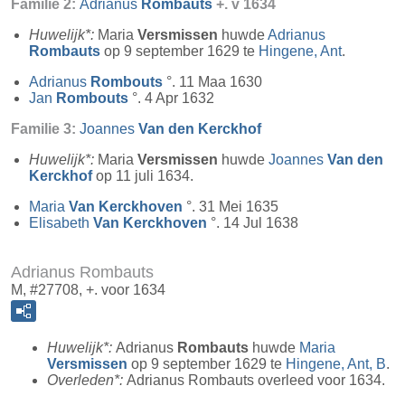
Familie 2:
Adrianus
Rombauts
+. v 1634
Huwelijk*:
Maria
Versmissen
huwde
Adrianus
Rombauts
op 9 september 1629 te
Hingene, Ant
.
Adrianus
Rombouts
°. 11 Maa 1630
Jan
Rombouts
°. 4 Apr 1632
Familie 3:
Joannes
Van den Kerckhof
Huwelijk*:
Maria
Versmissen
huwde
Joannes
Van den
Kerckhof
op 11 juli 1634.
Maria
Van Kerckhoven
°. 31 Mei 1635
Elisabeth
Van Kerckhoven
°. 14 Jul 1638
Adrianus Rombauts
M, #27708, +. voor 1634
Huwelijk*:
Adrianus
Rombauts
huwde
Maria
Versmissen
op 9 september 1629 te
Hingene, Ant, B
.
Overleden*:
Adrianus Rombauts overleed voor 1634.