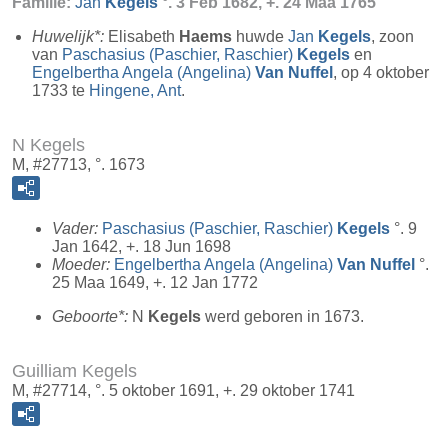
Familie:
Jan
Kegels
°. 3 Feb 1682, +. 24 Maa 1765
Huwelijk*:
Elisabeth
Haems
huwde
Jan
Kegels
, zoon
van
Paschasius (Paschier, Raschier)
Kegels
en
Engelbertha Angela (Angelina)
Van Nuffel
, op 4 oktober
1733 te
Hingene, Ant
.
N Kegels
M, #27713, °. 1673
Vader:
Paschasius (Paschier, Raschier)
Kegels
°. 9
Jan 1642, +. 18 Jun 1698
Moeder:
Engelbertha Angela (Angelina)
Van Nuffel
°.
25 Maa 1649, +. 12 Jan 1772
Geboorte*:
N
Kegels
werd geboren in 1673.
Guilliam Kegels
M, #27714, °. 5 oktober 1691, +. 29 oktober 1741