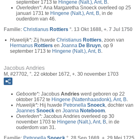
september 1713 te
Hingene (Nalt.), Ant, B
.
Overleden*:
Ana Margaretha Snoeck overleed op 25
januari 1731 te
Hingene (Nalt.), Ant, B
, in de
ouderdom van 46.
Familie:
Christianus
Rottiers
°. 13 Okt 1688, +. 7 Jul 1750
Huwelijk*:
Zij huwde
Christianus
Rottiers
, zoon van
Hermanus
Rottiers
en
Joanna
De Bruyn
, op 9
september 1713 te
Hingene (Nalt.), Ant, B
.
Jacobus Andries
M, #27702, °. 22 oktober 1672, +. 30 november 1703
Geboorte*:
Jacobus
Andries
werd geboren op 22
oktober 1672 te
Hingene (Nattenhaasdonk), Ant, B
.
Huwelijk*:
Hij huwde
Petronella
Snoeck
, dochter van
Joannes
Snoeck
en
Joanna
Noteboom
.
Overleden*:
Jacobus Andries overleed op 30
november 1703 te
Hingene (Nalt.), Ant, B
, in de
ouderdom van 31.
Familie:
Petronella
Snoeck
°. 28 Sep 1669, +. 29 Mei 1725