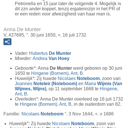
Petronella en 15 jaar later de volgende 4. Mogelijk is
dit zzn ander koppel, tenzij ergatennzijn in het PR of
er een reden voor afwezigheid van haar man is.
Anna De Munter
V, #27695, °. 30 juni 1650, +. 16 juli 1732
Vader:
Hubertus
De Munter
Moeder:
Andrea
Van Hoey
Geboorte*:
Anna
De Munter
werd geboren op 30 juni
1650 te
Hingene (Bornem), Ant, B
.
Huwelijk*:
Zij huwde
Nicolaes
Noteboom
, zoon van
Joannes
Noteleir (Noteboom)
en
Maria
Wijmis (Van
Wijmes, Wijns)
, op 11 september 1668 te
Hingene,
Ant, B
.
Overleden*:
Anna De Munter overleed op 16 juli 1732
te
Hingene (Bornem), Ant, B
, in de ouderdom van 82.
Familie:
Nicolaes
Noteboom
°. 3 Nov 1644, +. v 1686
Huwelijk*:
Zij huwde
Nicolaes
Noteboom
, zoon van