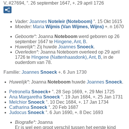
V, #27694, °. 26 september 1647, +. 29 april 1726
Vader:
Joannes
Noteleir (Noteboom)
°. 15 Okt 1615
Moeder:
Maria
Wijmis (Van Wijmes, Wijns)
+. n 1670
Geboorte*:
Joanna
Noteboom
werd geboren op 26
september 1647 te
Hingene, Ant, B
.
Huwelijk*:
Zij huwde
Joannes
Snoeck
.
Overleden*:
Joanna Noteboom overleed op 29 april
1726 te
Hingene (Nattenhaasdonk), Ant, B
, in de
ouderdom van 78.
Familie:
Joannes
Snoeck
+. 6 Jun 1730
Huwelijk*:
Joanna
Noteboom
huwde
Joannes
Snoeck
.
Petronella
Snoeck
+
°. 28 Sep 1669, +. 29 Mei 1725
Ana Margaretha
Snoeck
°. 19 Jun 1684, +. 25 Jan 1731
Melchior
Snoeck
°. 10 Dec 1684, +. 17 Jan 1734
Catharina
Snoeck
°. 20 Feb 1687
Judocus
Snoeck
°. 6 Jun 1690, +. 8 Dec 1693
Biografie*:
Joanna
Er is wel een groot verschil tussen het eerste kind