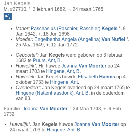
Jan Kegels
M, #27710, °. 3 februari 1682, +. 24 maart 1765
Vader:
Paschasius (Paschier, Raschier)
Kegels
°. 9
Jan 1642, +. 18 Jun 1698
Moeder:
Engelbertha Angela (Angelina)
Van Nuffel
°.
25 Maa 1649, +. 12 Jan 1772
Geboorte*:
Jan
Kegels
werd geboren op 3 februari
1682 te
Puurs, Ant, B
.
Huwelijk*:
Hij huwde
Joanna
Van Moorter
op 24
maart 1703 te
Hingene, Ant, B
.
Huwelijk:
Jan Kegels huwde
Elisabeth
Haems
op 4
oktober 1733 te
Hingene, Ant
.
Overleden*:
Jan Kegels overleed op 24 maart 1765 te
Hingene (Nattenhaasdonk), Ant, B
, in de ouderdom
van 83.
Familie:
Joanna
Van Moorter
°. 24 Maa 1703, +. 6 Feb
1732
Huwelijk*:
Jan
Kegels
huwde
Joanna
Van Moorter
op
24 maart 1703 te
Hingene, Ant, B
.