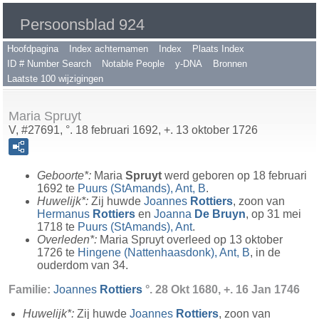
Persoonsblad 924
Hoofdpagina
Index achternamen
Index
Plaats Index
ID # Number Search
Notable People
y-DNA
Bronnen
Laatste 100 wijzigingen
Maria Spruyt
V, #27691, °. 18 februari 1692, +. 13 oktober 1726
Geboorte*:
Maria
Spruyt
werd geboren op 18 februari
1692 te
Puurs (StAmands), Ant, B
.
Huwelijk*:
Zij huwde
Joannes
Rottiers
, zoon van
Hermanus
Rottiers
en
Joanna
De Bruyn
, op 31 mei
1718 te
Puurs (StAmands), Ant
.
Overleden*:
Maria Spruyt overleed op 13 oktober
1726 te
Hingene (Nattenhaasdonk), Ant, B
, in de
ouderdom van 34.
Familie:
Joannes
Rottiers
°. 28 Okt 1680, +. 16 Jan 1746
Huwelijk*:
Zij huwde
Joannes
Rottiers
, zoon van