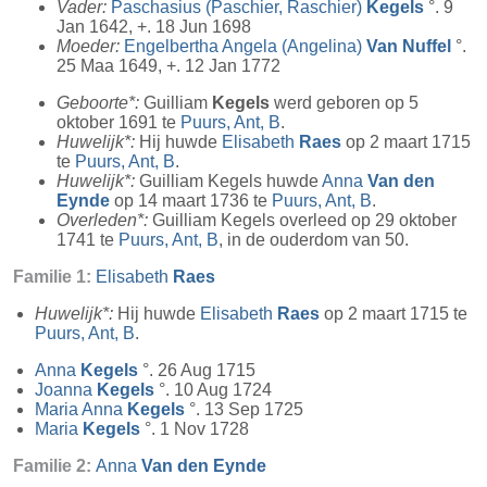
Vader:
Paschasius (Paschier, Raschier)
Kegels
°. 9
Jan 1642, +. 18 Jun 1698
Moeder:
Engelbertha Angela (Angelina)
Van Nuffel
°.
25 Maa 1649, +. 12 Jan 1772
Geboorte*:
Guilliam
Kegels
werd geboren op 5
oktober 1691 te
Puurs, Ant, B
.
Huwelijk*:
Hij huwde
Elisabeth
Raes
op 2 maart 1715
te
Puurs, Ant, B
.
Huwelijk*:
Guilliam Kegels huwde
Anna
Van den
Eynde
op 14 maart 1736 te
Puurs, Ant, B
.
Overleden*:
Guilliam Kegels overleed op 29 oktober
1741 te
Puurs, Ant, B
, in de ouderdom van 50.
Familie 1:
Elisabeth
Raes
Huwelijk*:
Hij huwde
Elisabeth
Raes
op 2 maart 1715 te
Puurs, Ant, B
.
Anna
Kegels
°. 26 Aug 1715
Joanna
Kegels
°. 10 Aug 1724
Maria Anna
Kegels
°. 13 Sep 1725
Maria
Kegels
°. 1 Nov 1728
Familie 2:
Anna
Van den Eynde