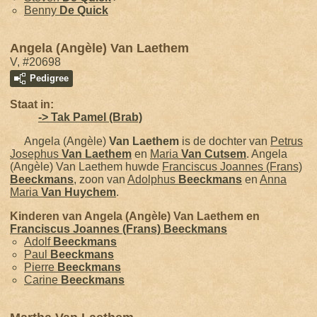
Benny
De Quick
Angela (Angèle) Van Laethem
V, #20698
Pedigree
Staat in:
-> Tak Pamel (Brab)
Angela (Angèle)
Van Laethem
is de dochter van
Petrus
Josephus
Van Laethem
en
Maria
Van Cutsem
. Angela
(Angèle) Van Laethem huwde
Franciscus Joannes (Frans)
Beeckmans
, zoon van
Adolphus
Beeckmans
en
Anna
Maria
Van Huychem
.
Kinderen van Angela (Angèle) Van Laethem en
Franciscus Joannes (Frans)
Beeckmans
Adolf
Beeckmans
Paul
Beeckmans
Pierre
Beeckmans
Carine
Beeckmans