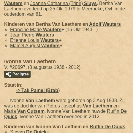
Wauters
en
Joanna Catharina (Trine)
Sluys
. Bertha Van
Laethem overleed op 25 Okt 1979 te
Meerbeke, Ovl
, in de
ouderdom van 61.
Kinderen van Bertha Van Laethem en
Adolf
Wauters
Francine Marie
Wauters
+
(16 Okt 1943 - )
Jean Pierre
Wauters
Etienne Louis
Wauters
+
Marcel August
Wauters
+
Ivonne Van Laethem
V, #20697, (3 augustus 1938 - 2012)
Pedigree
Staat in:
-> Tak Pamel (Brab)
Ivonne
Van Laethem
werd geboren op 3 Aug 1938. Zij
was de dochter van
Petrus Josephus
Van Laethem
en
Maria
Van Cutsem
. Ivonne Van Laethem huwde
Ruffin
De
Quick
. Ivonne Van Laethem overleed in 2012.
Kinderen van Ivonne Van Laethem en
Ruffin
De Quick
Steven
De Quick
+