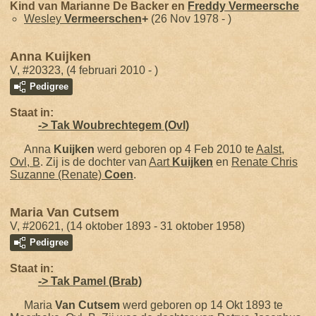
Kind van Marianne De Backer en
Freddy
Vermeersche
Wesley
Vermeerschen
+
(26 Nov 1978 - )
Anna Kuijken
V, #20323, (4 februari 2010 - )
Pedigree
Staat in:
-> Tak Woubrechtegem (Ovl)
Anna
Kuijken
werd geboren op 4 Feb 2010 te
Aalst,
Ovl, B
. Zij is de dochter van
Aart
Kuijken
en
Renate Chris
Suzanne (Renate)
Coen
.
Maria Van Cutsem
V, #20621, (14 oktober 1893 - 31 oktober 1958)
Pedigree
Staat in:
-> Tak Pamel (Brab)
Maria
Van Cutsem
werd geboren op 14 Okt 1893 te