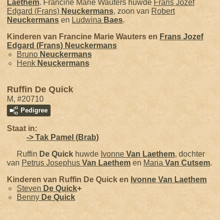
Laethem
. Francine Marie Wauters huwde
Frans Jozef
Edgard (Frans)
Neuckermans
, zoon van
Robert
Neuckermans
en
Ludwina
Baes
.
Kinderen van Francine Marie Wauters en
Frans Jozef
Edgard (Frans)
Neuckermans
Bruno
Neuckermans
Henk
Neuckermans
Ruffin De Quick
M, #20710
Pedigree
Staat in:
-> Tak Pamel (Brab)
Ruffin
De Quick
huwde
Ivonne
Van Laethem
, dochter
van
Petrus Josephus
Van Laethem
en
Maria
Van Cutsem
.
Kinderen van Ruffin De Quick en
Ivonne
Van Laethem
Steven
De Quick
+
Benny
De Quick