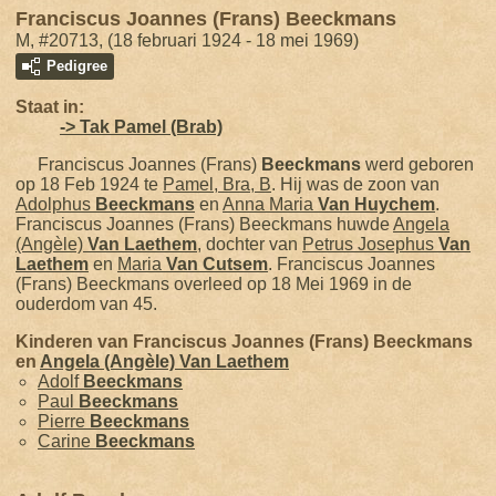
Franciscus Joannes (Frans) Beeckmans
M, #20713, (18 februari 1924 - 18 mei 1969)
Pedigree
Staat in:
-> Tak Pamel (Brab)
Franciscus Joannes (Frans)
Beeckmans
werd geboren
op 18 Feb 1924 te
Pamel, Bra, B
. Hij was de zoon van
Adolphus
Beeckmans
en
Anna Maria
Van Huychem
.
Franciscus Joannes (Frans) Beeckmans huwde
Angela
(Angèle)
Van Laethem
, dochter van
Petrus Josephus
Van
Laethem
en
Maria
Van Cutsem
. Franciscus Joannes
(Frans) Beeckmans overleed op 18 Mei 1969 in de
ouderdom van 45.
Kinderen van Franciscus Joannes (Frans) Beeckmans
en
Angela (Angèle)
Van Laethem
Adolf
Beeckmans
Paul
Beeckmans
Pierre
Beeckmans
Carine
Beeckmans