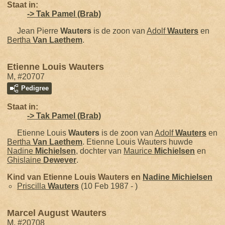
Staat in:
-> Tak Pamel (Brab)
Jean Pierre
Wauters
is de zoon van
Adolf
Wauters
en
Bertha
Van Laethem
.
Etienne Louis Wauters
M, #20707
Pedigree
Staat in:
-> Tak Pamel (Brab)
Etienne Louis
Wauters
is de zoon van
Adolf
Wauters
en
Bertha
Van Laethem
. Etienne Louis Wauters huwde
Nadine
Michielsen
, dochter van
Maurice
Michielsen
en
Ghislaine
Dewever
.
Kind van Etienne Louis Wauters en
Nadine
Michielsen
Priscilla
Wauters
(10 Feb 1987 - )
Marcel August Wauters
M, #20708