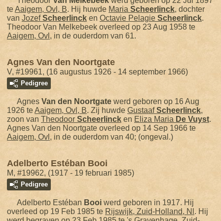
Theodoor
Van Melkebeek
werd geboren op 22 Jul 1897
te
Aaigem, Ovl, B
. Hij huwde
Maria
Scheerlinck
, dochter
van
Jozef
Scheerlinck
en
Octavie Pelagie
Scheerlinck
.
Theodoor Van Melkebeek overleed op 23 Aug 1958 te
Aaigem, Ovl
, in de ouderdom van 61.
Agnes Van den Noortgate
V, #19961, (16 augustus 1926 - 14 september 1966)
Pedigree
Agnes
Van den Noortgate
werd geboren op 16 Aug
1926 te
Aaigem, Ovl, B
. Zij huwde
Gustaaf
Scheerlinck
,
zoon van
Theodoor
Scheerlinck
en
Eliza Maria
De Vuyst
.
Agnes Van den Noortgate overleed op 14 Sep 1966 te
Aaigem, Ovl
, in de ouderdom van 40; (ongeval.)
Adelberto Estéban Booi
M, #19962, (1917 - 19 februari 1985)
Pedigree
Adelberto Estéban
Booi
werd geboren in 1917. Hij
overleed op 19 Feb 1985 te
Rijswijk, Zuid-Holland, Nl
. Hij
werd begraven op 23 Feb 1985 te
's Gravenhage, Zuid-