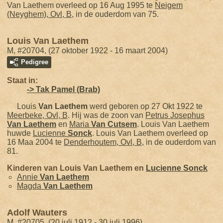
Van Laethem overleed op 16 Aug 1995 te
Neigem
(Neyghem), Ovl, B
, in de ouderdom van 75.
Louis Van Laethem
M, #20704, (27 oktober 1922 - 16 maart 2004)
Pedigree
Staat in:
-> Tak Pamel (Brab)
Louis
Van Laethem
werd geboren op 27 Okt 1922 te
Meerbeke, Ovl, B
. Hij was de zoon van
Petrus Josephus
Van Laethem
en
Maria
Van Cutsem
. Louis Van Laethem
huwde
Lucienne
Sonck
. Louis Van Laethem overleed op
16 Maa 2004 te
Denderhoutem, Ovl, B
, in de ouderdom van
81.
Kinderen van Louis Van Laethem en
Lucienne
Sonck
Annie
Van Laethem
Magda
Van Laethem
Adolf Wauters
M, #20705, (20 juli 1912 - 30 juli 1996)