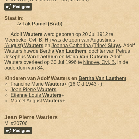
Pedigree
Staat in:
-> Tak Pamel (Brab)
Adolf
Wauters
werd geboren op 20 Jul 1912 te
Meerbeke, Ovl, B
. Hij was de zoon van
Augustinus
(August)
Wauters
en
Joanna Catharina (Trine)
Sluys
. Adolf
Wauters huwde
Bertha
Van Laethem
, dochter van
Petrus
Josephus
Van Laethem
en
Maria
Van Cutsem
. Adolf
Wauters overleed op 30 Jul 1996 te
Ninove, Ovl, B
, in de
ouderdom van 84.
Kinderen van Adolf Wauters en
Bertha
Van Laethem
Francine Marie
Wauters
+
(16 Okt 1943 - )
Jean Pierre
Wauters
Etienne Louis
Wauters
+
Marcel August
Wauters
+
Jean Pierre Wauters
M, #20706
Pedigree