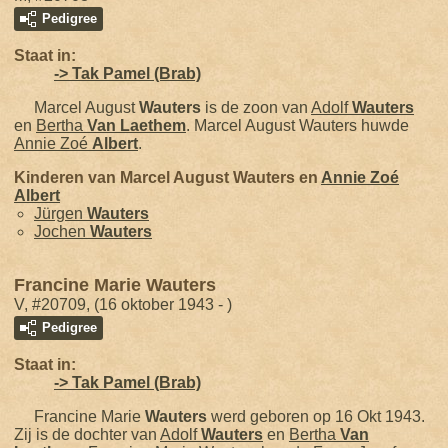
Pedigree
Staat in:
-> Tak Pamel (Brab)
Marcel August
Wauters
is de zoon van
Adolf
Wauters
en
Bertha
Van Laethem
. Marcel August Wauters huwde
Annie Zoé
Albert
.
Kinderen van Marcel August Wauters en
Annie Zoé
Albert
Jürgen
Wauters
Jochen
Wauters
Francine Marie Wauters
V, #20709, (16 oktober 1943 - )
Pedigree
Staat in:
-> Tak Pamel (Brab)
Francine Marie
Wauters
werd geboren op 16 Okt 1943.
Zij is de dochter van
Adolf
Wauters
en
Bertha
Van