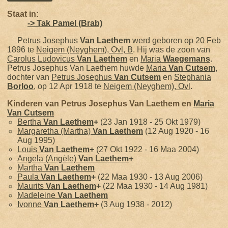
Staat in:
-> Tak Pamel (Brab)
Petrus Josephus
Van Laethem
werd geboren op 20 Feb
1896 te
Neigem (Neyghem), Ovl, B
. Hij was de zoon van
Carolus Ludovicus
Van Laethem
en
Maria
Waegemans
.
Petrus Josephus Van Laethem huwde
Maria
Van Cutsem
,
dochter van
Petrus Josephus
Van Cutsem
en
Stephania
Borloo
, op 12 Apr 1918 te
Neigem (Neyghem), Ovl
.
Kinderen van Petrus Josephus Van Laethem en
Maria
Van Cutsem
Bertha
Van Laethem
+
(23 Jan 1918 - 25 Okt 1979)
Margaretha (Martha)
Van Laethem
(12 Aug 1920 - 16
Aug 1995)
Louis
Van Laethem
+
(27 Okt 1922 - 16 Maa 2004)
Angela (Angèle)
Van Laethem
+
Martha
Van Laethem
Paula
Van Laethem
+
(22 Maa 1930 - 13 Aug 2006)
Maurits
Van Laethem
+
(22 Maa 1930 - 14 Aug 1981)
Madeleine
Van Laethem
Ivonne
Van Laethem
+
(3 Aug 1938 - 2012)