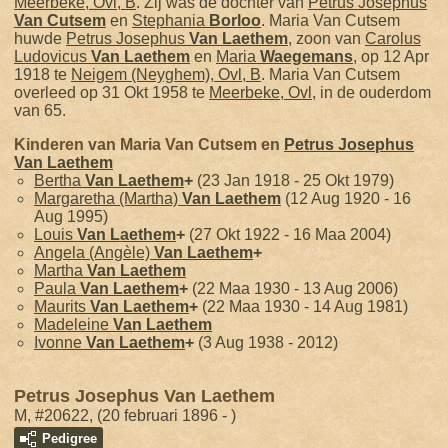
Meerbeke, Ovl, B
. Zij was de dochter van
Petrus Josephus
Van Cutsem
en
Stephania
Borloo
. Maria Van Cutsem
huwde
Petrus Josephus
Van Laethem
, zoon van
Carolus
Ludovicus
Van Laethem
en
Maria
Waegemans
, op 12 Apr
1918 te
Neigem (Neyghem), Ovl, B
. Maria Van Cutsem
overleed op 31 Okt 1958 te
Meerbeke, Ovl
, in de ouderdom
van 65.
Kinderen van Maria Van Cutsem en
Petrus Josephus
Van Laethem
Bertha
Van Laethem
+
(23 Jan 1918 - 25 Okt 1979)
Margaretha (Martha)
Van Laethem
(12 Aug 1920 - 16
Aug 1995)
Louis
Van Laethem
+
(27 Okt 1922 - 16 Maa 2004)
Angela (Angèle)
Van Laethem
+
Martha
Van Laethem
Paula
Van Laethem
+
(22 Maa 1930 - 13 Aug 2006)
Maurits
Van Laethem
+
(22 Maa 1930 - 14 Aug 1981)
Madeleine
Van Laethem
Ivonne
Van Laethem
+
(3 Aug 1938 - 2012)
Petrus Josephus Van Laethem
M, #20622, (20 februari 1896 - )
Pedigree