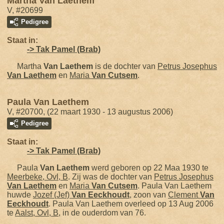
Martha Van Laethem
V, #20699
Pedigree
Staat in:
-> Tak Pamel (Brab)
Martha
Van Laethem
is de dochter van
Petrus Josephus
Van Laethem
en
Maria
Van Cutsem
.
Paula Van Laethem
V, #20700, (22 maart 1930 - 13 augustus 2006)
Pedigree
Staat in:
-> Tak Pamel (Brab)
Paula
Van Laethem
werd geboren op 22 Maa 1930 te
Meerbeke, Ovl, B
. Zij was de dochter van
Petrus Josephus
Van Laethem
en
Maria
Van Cutsem
. Paula Van Laethem
huwde
Jozef (Jef)
Van Eeckhoudt
, zoon van
Clement
Van
Eeckhoudt
. Paula Van Laethem overleed op 13 Aug 2006
te
Aalst, Ovl, B
, in de ouderdom van 76.