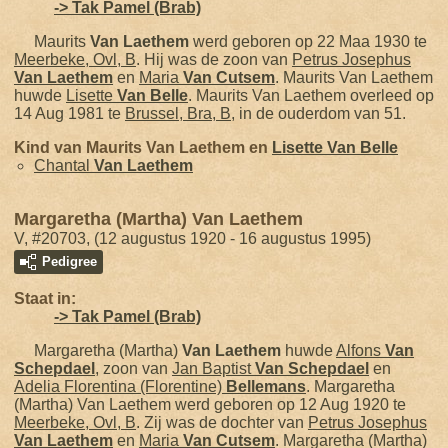
-> Tak Pamel (Brab)
Maurits
Van Laethem
werd geboren op 22 Maa 1930 te
Meerbeke, Ovl, B
. Hij was de zoon van
Petrus Josephus
Van Laethem
en
Maria
Van Cutsem
. Maurits Van Laethem
huwde
Lisette
Van Belle
. Maurits Van Laethem overleed op
14 Aug 1981 te
Brussel, Bra, B
, in de ouderdom van 51.
Kind van Maurits Van Laethem en
Lisette
Van Belle
Chantal
Van Laethem
Margaretha (Martha) Van Laethem
V, #20703, (12 augustus 1920 - 16 augustus 1995)
Pedigree
Staat in:
-> Tak Pamel (Brab)
Margaretha (Martha)
Van Laethem
huwde
Alfons
Van
Schepdael
, zoon van
Jan Baptist
Van Schepdael
en
Adelia Florentina (Florentine)
Bellemans
. Margaretha
(Martha) Van Laethem werd geboren op 12 Aug 1920 te
Meerbeke, Ovl, B
. Zij was de dochter van
Petrus Josephus
Van Laethem
en
Maria
Van Cutsem
. Margaretha (Martha)