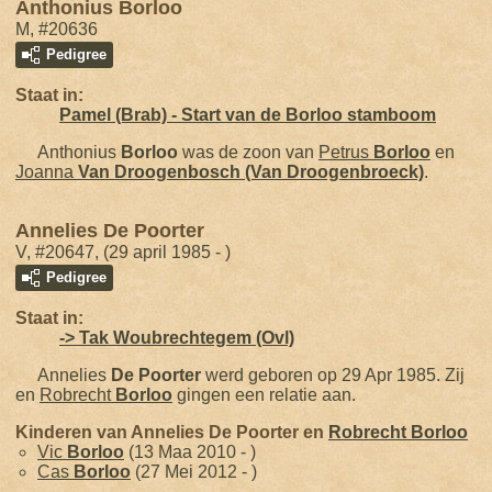
Anthonius Borloo
M, #20636
Pedigree
Staat in:
Pamel (Brab) - Start van de Borloo stamboom
Anthonius
Borloo
was de zoon van
Petrus
Borloo
en
Joanna
Van Droogenbosch (Van Droogenbroeck)
.
Annelies De Poorter
V, #20647, (29 april 1985 - )
Pedigree
Staat in:
-> Tak Woubrechtegem (Ovl)
Annelies
De Poorter
werd geboren op 29 Apr 1985. Zij
en
Robrecht
Borloo
gingen een relatie aan.
Kinderen van Annelies De Poorter en
Robrecht
Borloo
Vic
Borloo
(13 Maa 2010 - )
Cas
Borloo
(27 Mei 2012 - )