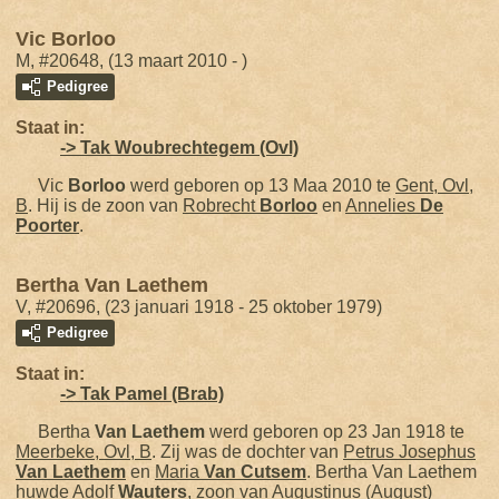
Vic Borloo
M, #20648, (13 maart 2010 - )
Pedigree
Staat in:
-> Tak Woubrechtegem (Ovl)
Vic
Borloo
werd geboren op 13 Maa 2010 te
Gent, Ovl,
B
. Hij is de zoon van
Robrecht
Borloo
en
Annelies
De
Poorter
.
Bertha Van Laethem
V, #20696, (23 januari 1918 - 25 oktober 1979)
Pedigree
Staat in:
-> Tak Pamel (Brab)
Bertha
Van Laethem
werd geboren op 23 Jan 1918 te
Meerbeke, Ovl, B
. Zij was de dochter van
Petrus Josephus
Van Laethem
en
Maria
Van Cutsem
. Bertha Van Laethem
huwde
Adolf
Wauters
, zoon van
Augustinus (August)