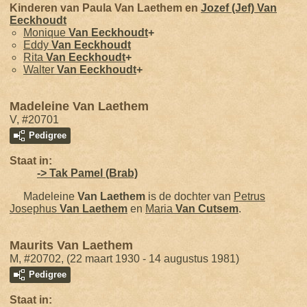
Kinderen van Paula Van Laethem en
Jozef (Jef)
Van
Eeckhoudt
Monique
Van Eeckhoudt
+
Eddy
Van Eeckhoudt
Rita
Van Eeckhoudt
+
Walter
Van Eeckhoudt
+
Madeleine Van Laethem
V, #20701
Pedigree
Staat in:
-> Tak Pamel (Brab)
Madeleine
Van Laethem
is de dochter van
Petrus
Josephus
Van Laethem
en
Maria
Van Cutsem
.
Maurits Van Laethem
M, #20702, (22 maart 1930 - 14 augustus 1981)
Pedigree
Staat in: